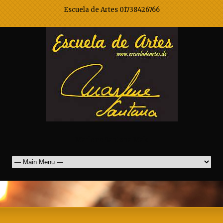
Escuela de Artes 01738426766
Marlene Santana Mak