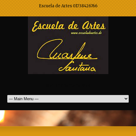
Escuela de Artes 01738426766
Marlene Santana Mak