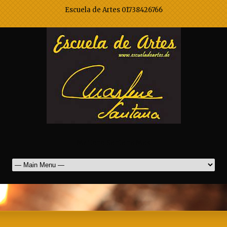
Escuela de Artes 01738426766
Marlene Santana Mak