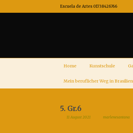
Escuela de Artes 01738426766
Home
Kunstschule
Ga
Mein beruflicher Weg in Brasilien
5. Gr.6
11 August 2021
marlenesantana