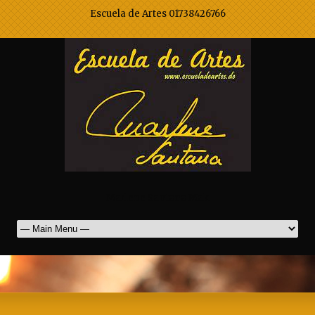
Escuela de Artes 01738426766
Marlene Santana Mak