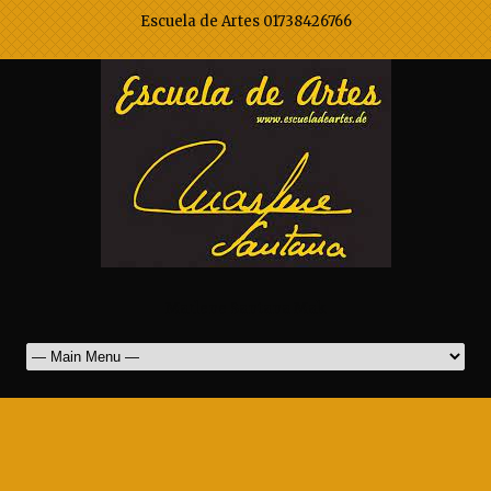
Escuela de Artes 01738426766
Marlene Santana Mak