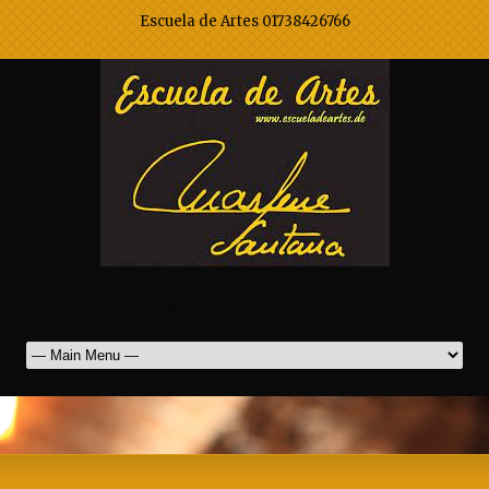
Escuela de Artes 01738426766
Marlene Santana Mak