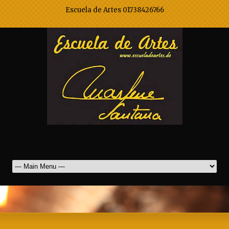
Escuela de Artes 01738426766
Marlene Santana Mak