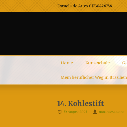
Escuela de Artes 01738426766
Home
Kunstschule
Ga
Mein beruflicher Weg in Brasilien
14. Kohlestift
10 August 2021
marlenesantana