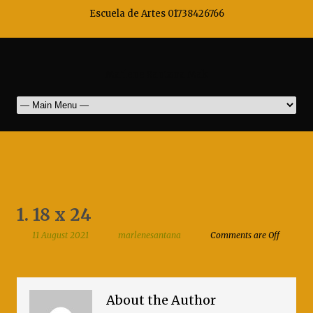
Escuela de Artes 01738426766
Marlene Santana Mak
1. 18 x 24
11 August 2021
marlenesantana
Comments are Off
About the Author