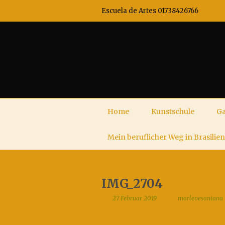
Escuela de Artes 01738426766
Home
Kunstschule
Ga
Mein beruflicher Weg in Brasilien
IMG_2704
27 Februar 2019
marlenesantana