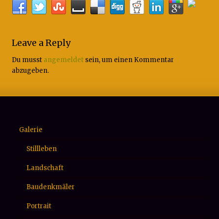
Leave a Reply
Du musst
angemeldet
sein, um einen Kommentar
abzugeben.
Galerie
Stillleben
Landschaft
Baudenkmäler
Portrait