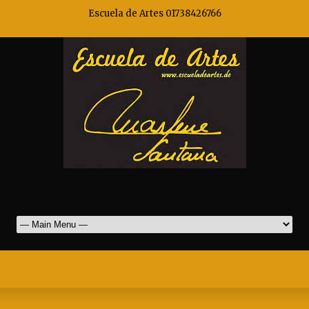
Escuela de Artes 01738426766
Marlene Santana Mak