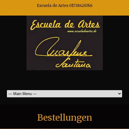
Escuela de Artes 01738426766
Marlene Santana Mak
Bestellungen