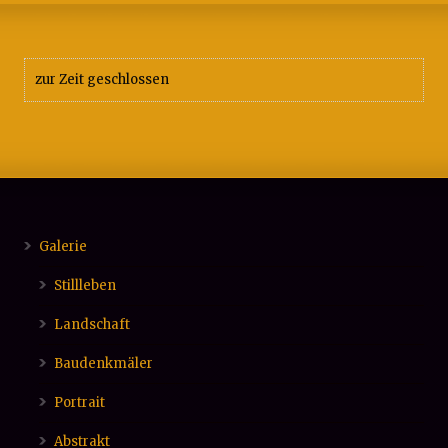
zur Zeit geschlossen
Galerie
Stillleben
Landschaft
Baudenkmäler
Portrait
Abstrakt